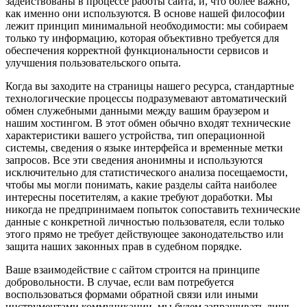
задействованы в процессе работы сайта, и, что более важно,
как именно они используются. В основе нашей философии
лежит принцип минимальной необходимости: мы собираем
только ту информацию, которая объективно требуется для
обеспечения корректной функциональности сервисов и
улучшения пользовательского опыта.
Когда вы заходите на страницы нашего ресурса, стандартные
технологические процессы подразумевают автоматический
обмен служебными данными между вашим браузером и
нашим хостингом. В этот обмен обычно входят технические
характеристики вашего устройства, тип операционной
системы, сведения о языке интерфейса и временные метки
запросов. Все эти сведения анонимны и используются
исключительно для статистического анализа посещаемости,
чтобы мы могли понимать, какие разделы сайта наиболее
интересны посетителям, а какие требуют доработки. Мы
никогда не предпринимаем попыток сопоставить технические
данные с конкретной личностью пользователя, если только
этого прямо не требует действующее законодательство или
защита наших законных прав в судебном порядке.
Ваше взаимодействие с сайтом строится на принципе
добровольности. В случае, если вам потребуется
воспользоваться формами обратной связи или иными
инструментами коммуникации, мы будем запрашивать лишь