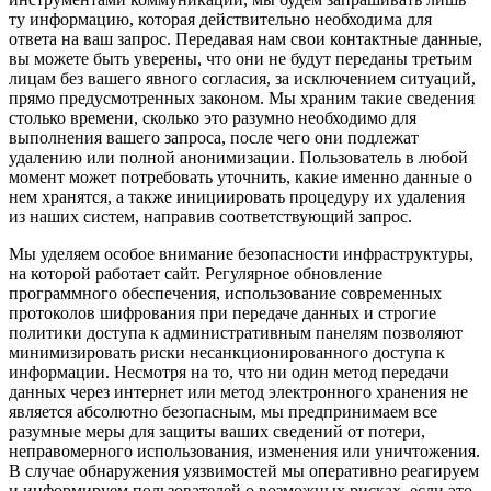
ту информацию, которая действительно необходима для
ответа на ваш запрос. Передавая нам свои контактные данные,
вы можете быть уверены, что они не будут переданы третьим
лицам без вашего явного согласия, за исключением ситуаций,
прямо предусмотренных законом. Мы храним такие сведения
столько времени, сколько это разумно необходимо для
выполнения вашего запроса, после чего они подлежат
удалению или полной анонимизации. Пользователь в любой
момент может потребовать уточнить, какие именно данные о
нем хранятся, а также инициировать процедуру их удаления
из наших систем, направив соответствующий запрос.
Мы уделяем особое внимание безопасности инфраструктуры,
на которой работает сайт. Регулярное обновление
программного обеспечения, использование современных
протоколов шифрования при передаче данных и строгие
политики доступа к административным панелям позволяют
минимизировать риски несанкционированного доступа к
информации. Несмотря на то, что ни один метод передачи
данных через интернет или метод электронного хранения не
является абсолютно безопасным, мы предпринимаем все
разумные меры для защиты ваших сведений от потери,
неправомерного использования, изменения или уничтожения.
В случае обнаружения уязвимостей мы оперативно реагируем
и информируем пользователей о возможных рисках, если это